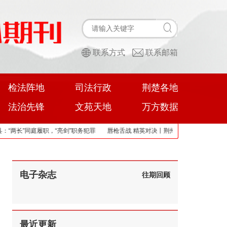
联系方式
联系邮箱
检法阵地
司法行政
荆楚各地
法治先锋
文苑天地
万方数据
长”同庭履职，“亮剑”职务犯罪
唇枪舌战 精英对决丨荆州市检察机关公诉人论辩赛
电子杂志
往期回顾
最近更新