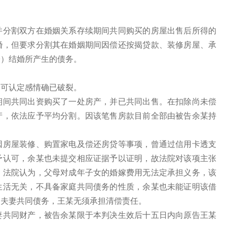
分割双方在婚姻关系存续期间共同购买的房屋出售后所得的
婚，但要求分割其在婚姻期间因偿还按揭贷款、装修房屋、承
子）结婚所产生的债务。
可认定感情确已破裂。
间共同出资购买了一处房产，并已共同出售。在扣除尚未偿
产，依法应予平均分割。因该笔售房款目前全部由被告余某持
。
房屋装修、购置家电及偿还房贷等事项，曾通过信用卡透支
予认可，余某也未提交相应证据予以证明，故法院对该项主张
。法院认为，父母对成年子女的婚嫁费用无法定承担义务，该
生活无关，不具备家庭共同债务的性质，余某也未能证明该借
为夫妻共同债务，王某无须承担清偿责任。
共同财产，被告余某限于本判决生效后十五日内向原告王某