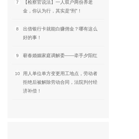
【检察官说法】一人双户两份养老
7
金，你认为行，其实是“刑”！
出借银行卡就能白赚佣金？哪有这么
8
好的事！
蕲春婚姻家庭调解委——牵手夕阳红
9
用人单位单方变更用工地点，劳动者
10
拒绝后被解除劳动合同，法院判付经
济补偿！