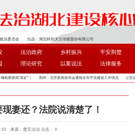
政法委员会
出品：湖北特别关注传媒股份有限公司
设
法治政府
乡村振兴
平安荆楚
园
理论研究
以案说法
法律服务
新闻“富矿”！
荆州：召开新闻发布会通报全市平安建设工作情况
公安县：“两
要现妻还？法院说清楚了！
07:53:33 来源：楚天法治 点击：
0