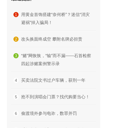
用黄金首饰搭建“奈何桥”？迷信“消灾
1
避祸”掉入骗局！
改头换面终成空 攀附名牌必担责
2
“赌”网恢恢，“输”而不漏——石首检察
3
四起涉赌案例警示录
买卖法院文书过户车辆，获刑一年
4
抢不到演唱会门票？找代购要当心！
5
偷渡境外参与电诈，数罪并罚
6