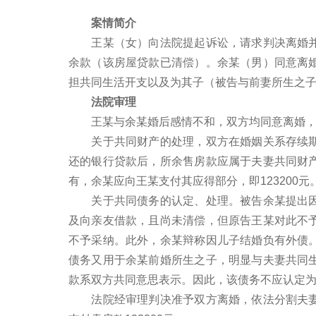
案情简介
王某（女）向法院提起诉讼，请求判决离婚并
余款（该房屋贷款已清偿）。余某（男）同意离
担共同生活开支以及为其子（被告与前妻所生之
法院审理
王某与余某婚后感情不和，双方均同意离婚，
关于共同财产的处理，双方在婚姻关系存续期
还的银行贷款后，所余售房款应属于夫妻共同财
有，余某应向王某支付其应得部分，即123200元
关于共同债务的认定、处理。被告余某提出因
及向亲友借款，且尚未清偿，但原告王某对此不
不予采纳。此外，余某辩称因儿子结婚负有外债
债务又用于余某前婚所生之子，明显与夫妻共同
款系双方共同意思表示。因此，该债务不应认定
法院经审理判决准予双方离婚，依法分割夫妻