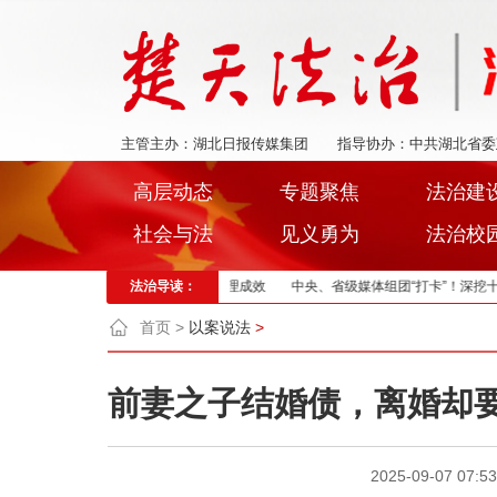
主管主办：湖北日报传媒集团
指导协办：中共湖北省委
高层动态
专题聚焦
法治建
社会与法
见义勇为
法治校
布会 零距离见证湖北流域综合治理成效
法治导读：
中央、省级媒体组团“打卡”！深挖十堰检察
首页
>
以案说法
>
前妻之子结婚债，离婚却
2025-09-07 