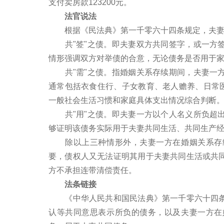
支付卖房款123200元。
法官说法
根据《民法典》第一千零六十四条规定，夫妻
共"签"之债。即夫妻双方共同签字，或一方签
情形强调双方对举债的合意，无论债务是否用于
共"需"之债。指婚姻关系存续期间，夫妻一方
通常包括衣食住行、子女教育、老人赡养、日常医
一般社会生活习惯和家庭具体支出情况综合判断
共"用"之债。即夫妻一方以个人名义所负超出
够证明该债务实际用于夫妻共同生活、共同生产
除以上三种情形外，夫妻一方在婚姻关系存续
要，债权人又无法证明其用于夫妻共同生活或共
方不承担连带清偿责任。
法条链接
《中华人民共和国民法典》第一千零六十四条
认等共同意思表示所负的债务，以及夫妻一方在