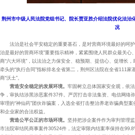
荆州市中级人民法院党组书记、院长贾亚胜介绍法院优化法治化
况
法治是社会平安稳定的重要基石，是对营商环境最好的呵护。
治是最好的营商环境”重要指示精神，紧紧围绕人民群众最关心
商“六大环境”，以法治之力保安全、稳预期、提信心、促增长，助
牵头的“执行合同”指标排名全省第二，荆州区法院在全省111家
商“沃土”。
营造安全稳定的发展环境。
牢固树立总体国家安全观，依法
争，审执结涉黑涉恶案件37件。严厉打击非法集资、电信网络诈骗
审理的“神仙药”团伙诈骗案，入选全省打击整治养老诈骗典型
和企业家的合法权益。
营造公平公正的市场环境。
坚持把涉企案件作为审判管理监
市法院审结民商事案件30524件，法定审限内结案率保持在99