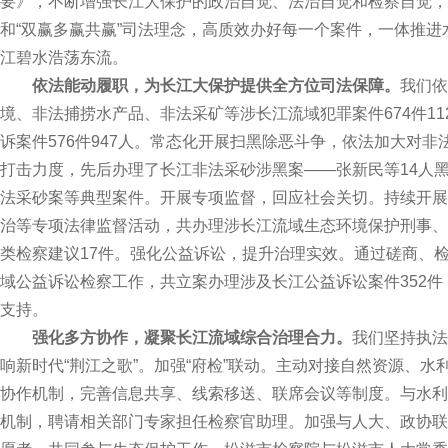
要》，不断增强长江大保护的政治自觉、法治自觉和检察自觉，
和“双赢多赢共赢”司法理念，高质效办好每一个案件，一体推
江碧水浩荡东流。
依法能动履职，为长江大保护提供全方位司法保障。
我们依
境、非法捕捞水产品、非法采矿等涉长江流域犯罪案件674件112
诉案件576件947人。常态化开展扫黑除恶斗争，依法加大对
打击力度，先后办理了长江非法采砂涉黑案——张新民等14人黑
法采砂案等典型案件。开展专项监督，回应社会关切。持续开展
治等专项法律监督活动，共办理涉长江流域生态环境保护刑事、
类检察建议17件。强化公益诉讼，提升治理实效。通过磋商、
域公益诉讼检察工作，共立案办理涉及长江公益诉讼案件352件
支持。
强化多方协作，凝聚长江流域综合治理合力。
我们坚持执法
响新时代“荆江之歌”。加强“府检”联动。主动对接自然资源、
协作机制，完善信息共享、线索移送、联席会议等制度。与水利、
机制，聘请相关部门专家担任检察官助理。加强与人大、政协联