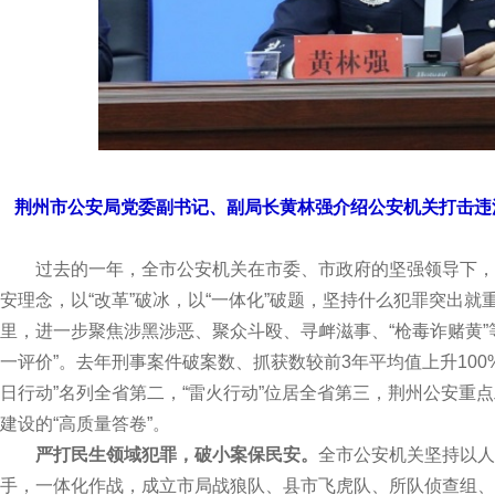
荆州市公安局党委副书记、副局长黄林强介绍公安机关打击违
过去的一年，全市公安机关在市委、市政府的坚强领导下，
安理念，以“改革”破冰，以“一体化”破题，坚持什么犯罪突出
里，进一步聚焦涉黑涉恶、聚众斗殴、寻衅滋事、“枪毒诈赌黄”
一评价”。去年刑事案件破案数、抓获数较前3年平均值上升100%
日行动”名列全省第二，“雷火行动”位居全省第三，荆州公安重
建设的“高质量答卷”。
严打民生领域犯罪，破小案保民安。
全市公安机关坚持以人
手，一体化作战，成立市局战狼队、县市飞虎队、所队侦查组、