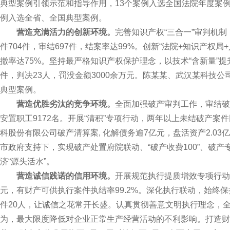
典型案例引领示范和指导作用，13个案例入选全国法院年度案例
例入选全省、全国典型案例。
营造充满活力的创新环境。
完善知识产权“三合一”审判机制
件704件，审结697件，结案率达99%。创新“法院+知识产权
撤率达75%。坚持最严格知识产权保护理念，以技术“含新量”提
件，判决23人，罚没金额3000余万元。陈某某、武汉某科技
典型案例。
营造优胜劣汰的竞争环境。
全面加强破产审判工作，审结破产
安置职工9172名。开展“清积”专项行动，两年以上未结破产案
科股份有限公司破产清算案, 化解债务逾7亿元，盘活资产2.03
市政府支持下，实现破产处置府院联动、“破产收费100”、破产
济“源头活水”。
营造诚信践诺的信用环境。
开展规范执行提质增效专项行动，
元，有财产可供执行案件执结率99.2%。深化执行联动，始终
件20人，让诚信之花常开长盛。认真贯彻善意文明执行理念，
为，最大限度降低对企业正常生产经营活动的不利影响。打造财产