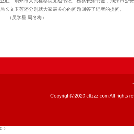
亚胜，荆州市人民检察院党组书记、检察长余书金，荆州市公安
局长文玉莲还分别就大家最关心的问题回答了记者的提问。
（吴学星 周冬梅）
Copyright©2020 ctfzzz.com 
}); }