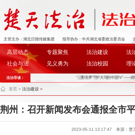
主管主办：湖北日报传媒集团
指导协办：中共湖北省委政法委员会
高层动态
专题聚焦
法治建设
法
社会与法
见义勇为
法治校园
理
法治导读：
“三重境界”守护大写的中国“V” ——郧阳检察助力南水北调
首页
>
法治建设
>
荆州：召开新闻发布会通报全市
2023-05-11 13:17:47 来源