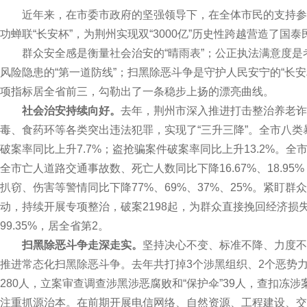
近年来，在市委市政府的坚强领导下，在全体市民的支持参
功蝉联“长安杯”，为荆州实现双“3000亿”历史性跨越营造了国
群众安全感是衡量社会治安的“晴雨表”；公正执法满意度是考
风险隐患的“第一道防线”；扫黑除恶斗争是守护人民安宁的“长安
项指标居全省前三，勾勒出了一条稳步上扬的漂亮曲线。
社会治安持续向好。
去年，荆州市深入推进打击整治养老诈
毒、食药环等各类突出违法犯罪，实现了“三升三降”。全市八类暴
破案率同比上升7.7%；盗抢骗案件破案率同比上升13.2%。全
全市亡人道路交通事故数、死亡人数同比下降16.67%、18.9
扒窃、伤害等警情同比下降77%、69%、37%、25%。紧盯
动，持续开展专项整治，破案2198起，为群众直接挽回经济损失1
99.35%，居全省第2。
扫黑除恶斗争走深走实。
坚持决心不变、标准不降、力度不
推进常态化扫黑除恶斗争。去年共打掉3个涉黑组织、2个恶势力
280人，立案审查调查涉黑涉恶腐败和“保护伞”39人，查扣冻涉案
注重抓源治本。在前期开展电信网络、自然资源、工程建设、交