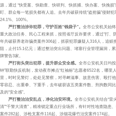
源，通过 “快受案、快勘查、快研判、快抓捕、快办案、快挽损”
盯、群众每一笔损失都有人追。去年共破获传统“盗抢骗”侵财犯罪2
24.1%、100%。
严打整治涉诈犯罪，守护百姓“钱袋子”。
全市公安机关始终
重大政治任务、民心工程来抓，按照省厅反诈要求，通过“打、
年共破获养老诈骗类案件306起，抓获犯罪嫌疑人316人，追赃挽
阻，止付15.1亿元；通过整治突出问题、堵塞行业管理漏洞，
牌警告3家。
严打街头突出犯罪，提升群众安全感。
全市公安机关日均投入
钟”联勤快反机制，发动夜市摊点“红袖标”志愿者6522名，哪
里，时时见警灯，处处见警察，对寻衅滋事、故意伤害、殴打他
零容忍、出重拳、下重手，去年破获该五类案件数、刑拘数同比上
及的“安全感”。
严打整治治安乱点，净化治安环境。
全市公安机关结合“雷火
清”“千警大清查”，精准锁定重点行业场所，有针对性地查隐患、
案件282起、涉枪支案件116起、涉烟花爆竹治安案件174起。