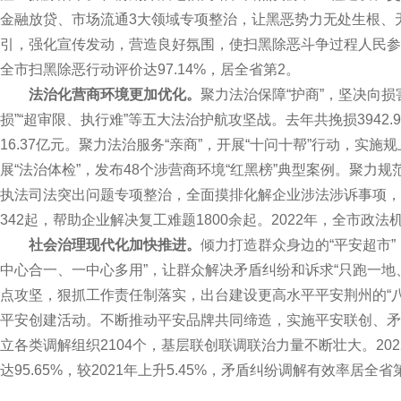
金融放贷、市场流通3大领域专项整治，让黑恶势力无处生根、
引，强化宣传发动，营造良好氛围，使扫黑除恶斗争过程人民参与
全市扫黑除恶行动评价达97.14%，居全省第2。
法治化营商环境更加优化。
聚力法治保障“护商”，坚决向损
损”“超审限、执行难”等五大法治护航攻坚战。去年共挽损3942.
16.37亿元。聚力法治服务“亲商”，开展“十问十帮”行动，实
展“法治体检”，发布48个涉营商环境“红黑榜”典型案例。聚力规
执法司法突出问题专项整治，全面摸排化解企业涉法涉诉事项，排
342起，帮助企业解决复工难题1800余起。2022年，全市政法
社会治理现代化加快推进。
倾力打造群众身边的“平安超市”
中心合一、一中心多用”，让群众解决矛盾纠纷和诉求“只跑一地
点攻坚，狠抓工作责任制落实，出台建设更高水平平安荆州的“
平安创建活动。不断推动平安品牌共同缔造，实施平安联创、矛
立各类调解组织2104个，基层联创联调联治力量不断壮大。202
达95.65%，较2021年上升5.45%，矛盾纠纷调解有效率居全省