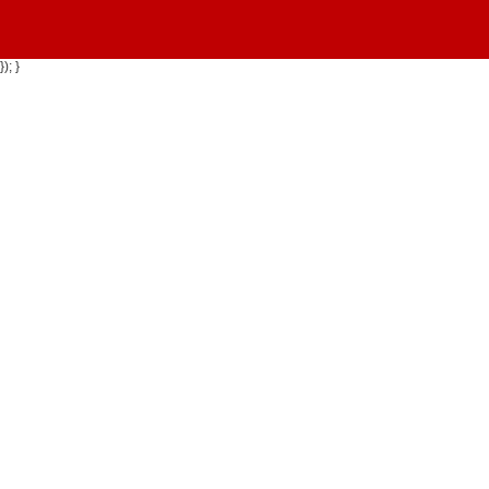
}); }