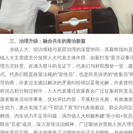
三、治理升级：融合共生的善治新篇
乡镇人大、信访维稳与基层治理的深度协同，其最终指向是
镇人大主席团充分发挥人大代表主体作用，创新打造“星月议事厅
理方式转变。在满天星斗的见证下，代表们与村民围坐一堂，建
式。代表们既是政策法规的“宣传员”，也是民意诉求的“收集员”
导协商，许多过去难以解决的矛盾纠纷得以妥善化解，许多曾经
村试点积分制过程中，人大代表通过农家夜会广泛征集村民意见
愿者服务活动等事务，优化评比内容，开展积分兑换，有效激发
生动力，逐步实现了从“干部说了算”到“代表领着议、群众共同
赖强、内生动力不足等问题，涴市镇人大积极构建“党小组+党员
联合“五老”成员，深入宣传法治精神，广泛吸纳乡贤能人加入
用的基层实践，极大地激发了治理的内在活力与韧性，有效破解