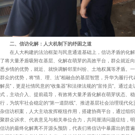
二、信访化解：人大机制下的纾困之道
在人大构建的法治框架与民意通道基础上，信访矛盾的化解找
了将大量矛盾吸附在基层、化解在萌芽的高效平台，群众就近向
悉乡情的优势，就近、就快调解邻里纠纷、土地权属等矛盾。一
群众的优势，将“情、理、法”相融合的基层智慧，升华为履行代
解员”，更是社情民意的“收集器”和法律法规的“宣传员”。通过
式，主动介入、提前疏导，有效将大量矛盾化解在萌芽状态、稳
行，为筑牢社会稳定的“第一道防线”、推进基层社会治理现代
杂信访积案，人大主动发挥枢纽作用，搭建协商平台，通过组织
聚群众诉求、代表意见与相关单位合力，共同厘清问题症结，明
信访的最终化解离不开源头预防，代表们将信访中暴露出的普遍