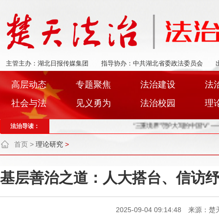
主管主办：湖北日报传媒集团
指导协办：中共湖北省委政法委员会
高层动态
专题聚焦
法治建设
法
社会与法
见义勇为
法治校园
理
法治导读：
“三重境界”守护大写的中国“V” ——郧阳检察
首页
>
理论研究
>
基层善治之道：人大搭台、信访
2025-09-04 09:14:48 来源