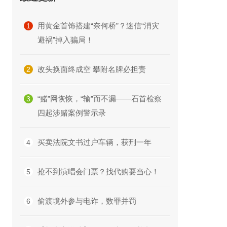
用黄金首饰搭建“奈何桥”？迷信“消灾
1
避祸”掉入骗局！
改头换面终成空 攀附名牌必担责
2
“赌”网恢恢，“输”而不漏——石首检察
3
四起涉赌案例警示录
买卖法院文书过户车辆，获刑一年
4
抢不到演唱会门票？找代购要当心！
5
偷渡境外参与电诈，数罪并罚
6