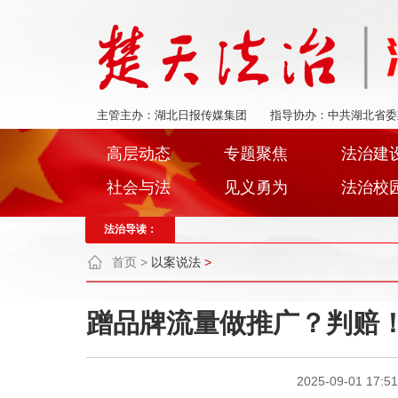
主管主办：湖北日报传媒集团
指导协办：中共湖北省委
高层动态
专题聚焦
法治建
社会与法
见义勇为
法治校
法治导读：
首页
>
以案说法
>
蹭品牌流量做推广？判赔
2025-09-01 