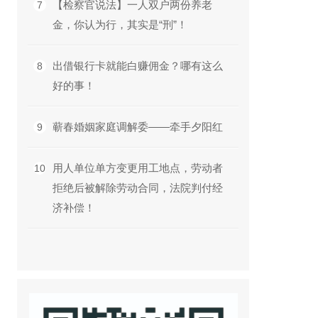
【检察官说法】一人双户两份养老
7
金，你认为行，其实是“刑”！
出借银行卡就能白赚佣金？哪有这么
8
好的事！
蕲春婚姻家庭调解委——牵手夕阳红
9
用人单位单方变更用工地点，劳动者
10
拒绝后被解除劳动合同，法院判付经
济补偿！