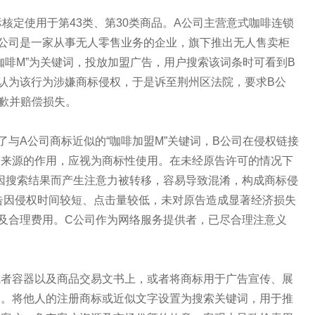
标核定使用于第43类、第30类商品。A公司主营意式咖啡连锁
公司是一家从事无人零售业务的企业，旗下推出无人售卖柜
盟咖啡M”为关键词，投放加盟广告，用户搜索该词条时可看到B
认为该行为涉嫌商标侵权，于是诉至荆州区法院，要求B公
歉并赔偿损失。
A公司商标近似的“咖啡加盟M”关键词，B公司在侵权链接
务来源的作用，应视为商标性使用。在未经原告许可的情况下
户因搜索结果而产生注意力被转移，容易导致混淆，构成商标侵
告因侵权时间较短、点击量较低，未对原告造成显著经济损失
及合理费用。C公司作为网络服务提供者，已尽合理注意义
容器以及商品交易文书上，或者将商标用于广告宣传、展
为。将他人的注册商标或近似文字设置为搜索关键词，用于推