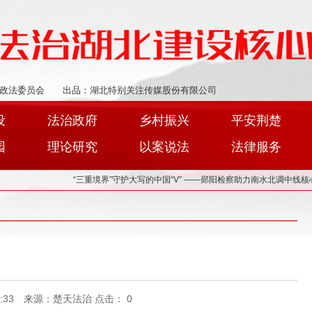
政法委员会
出品：湖北特别关注传媒股份有限公司
设
法治政府
乡村振兴
平安荆楚
园
理论研究
以案说法
法律服务
“三重境界”守护大写的中国“V” ——郧阳检察助力南水北调中线核心水
！
17:51:33 来源：楚天法治 点击：
0