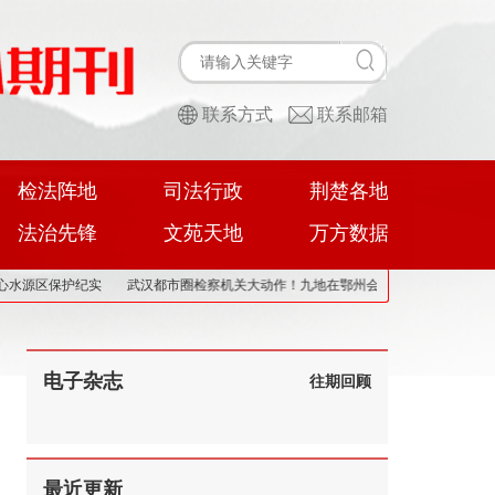
联系方式
联系邮箱
检法阵地
司法行政
荆楚各地
法治先锋
文苑天地
万方数据
源区保护纪实
武汉都市圈检察机关大动作！九地在鄂州会签这份文件
武汉中院
电子杂志
往期回顾
最近更新