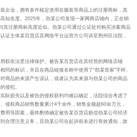
服装企业，拥有多件核定使用在服装等商品上的注册商标，其
高知名度。2025年，劲某公司发现一家网商店铺内，正在销
识与其注册商标高度近似。劲某公司通过公证处对购买涉案商品
的认证主体某百货店及网络平台运营方公司诉至荆州区法院，
权依法受法律保护。被告某百货店在其经营的网络店铺
相同的标识，并且在商品链接名称中使用了“劲某世家”字样。
众对商品的来源产生误认，或者认为其来源与劲某公司的商品
权的侵犯。
际损失以及被告的侵权获利均难以确定，法院综合考虑了
、侵权商品销售数量累计4千余件，销售金额超60余万元，
理费用等因素，最终酌情确定被告某百货店赔偿劲某公司经济
尽到合理注意义务，且劲某公司在起诉前未进行有效通知，故