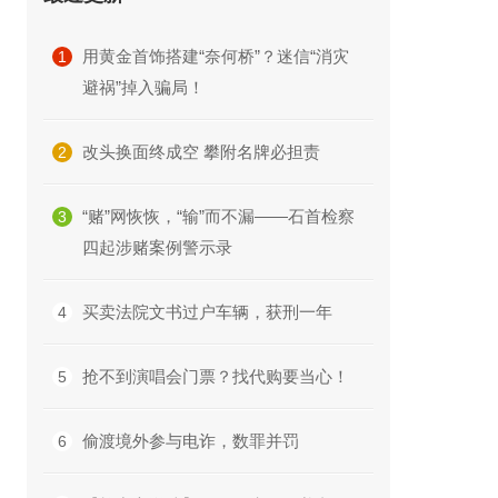
用黄金首饰搭建“奈何桥”？迷信“消灾
1
避祸”掉入骗局！
改头换面终成空 攀附名牌必担责
2
“赌”网恢恢，“输”而不漏——石首检察
3
四起涉赌案例警示录
买卖法院文书过户车辆，获刑一年
4
抢不到演唱会门票？找代购要当心！
5
偷渡境外参与电诈，数罪并罚
6