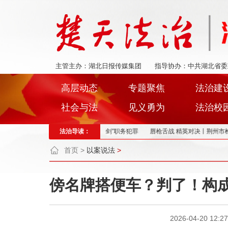
主管主办：湖北日报传媒集团
指导协办：中共湖北省委
高层动态
专题聚焦
法治建
社会与法
见义勇为
法治校
况
公安县：“两长”同庭履职，“亮剑”职务犯罪
法治导读：
唇枪舌战 精英对决丨荆州市检察
首页
>
以案说法
>
傍名牌搭便车？判了！构
2026-04-20 