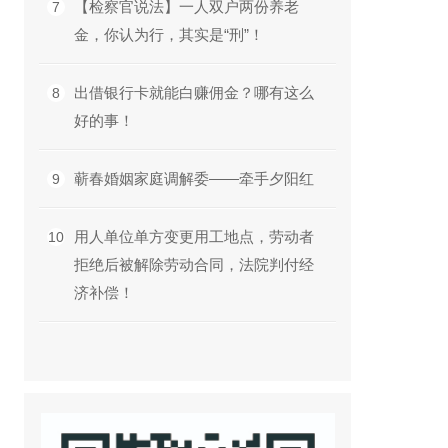
【检察官说法】一人双户两份养老
7
金，你认为行，其实是“刑”！
出借银行卡就能白赚佣金？哪有这么
8
好的事！
蕲春婚姻家庭调解委——牵手夕阳红
9
用人单位单方变更用工地点，劳动者
10
拒绝后被解除劳动合同，法院判付经
济补偿！