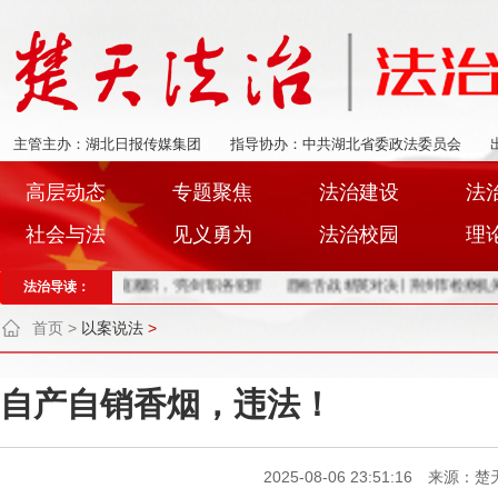
主管主办：湖北日报传媒集团
指导协办：中共湖北省委政法委员会
高层动态
专题聚焦
法治建设
法
社会与法
见义勇为
法治校园
理
县：“两长”同庭履职，“亮剑”职务犯罪
法治导读：
唇枪舌战 精英对决丨荆州市检察机关公诉
首页
>
以案说法
>
自产自销香烟，违法！
2025-08-06 23:51:16 来源