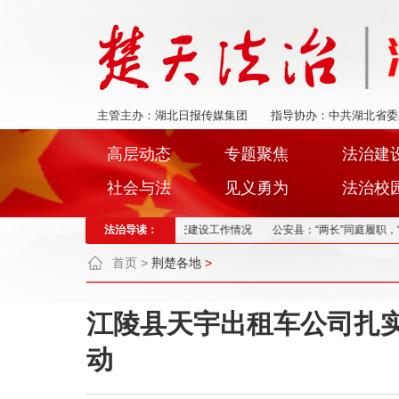
主管主办：湖北日报传媒集团
指导协办：中共湖北省委
高层动态
专题聚焦
法治建
社会与法
见义勇为
法治校
召开新闻发布会通报全市平安建设工作情况
法治导读：
公安县：“两长”同庭履职，“亮剑”职
首页
>
荆楚各地
>
江陵县天宇出租车公司扎实开
动