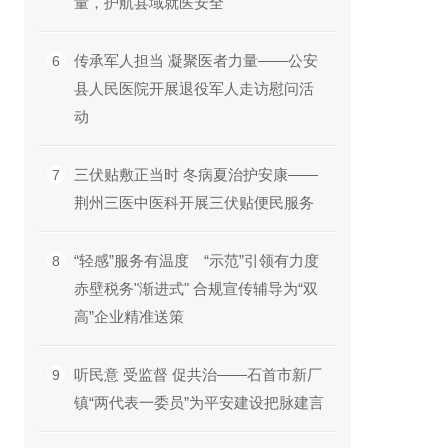
量，护航县域就医安全
传承军人担当 凝聚医者力量——公安
6
县人民医院开展退役军人走访慰问活
动
三伏贴敷正当时 冬病夏治护安康——
7
荆州三医中医科开展三伏贴便民服务
“轻感”服务有温度 “示范”引领有力度
8
赤壁税务"渐进式" 合规宣传辅导为“双
高”企业精准送策
听民意 受监督 促共治——石首市新厂
9
镇“两代表一委员”为平安建设把脉建言