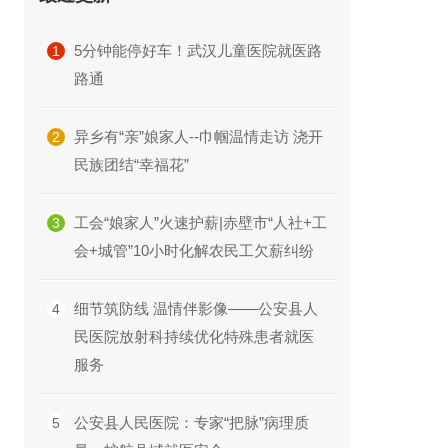
5分钟能停好车！武汉儿童医院就医路
1
路通
异乡有“亲”娘家人--巾帼温情走访 浇开
2
民族团结“幸福花”
工会“娘家人”火速护薪|赤壁市“人社+工
3
会+城管”10小时化解农民工欠薪纠纷
细节筑防线 温情伴影像——公安县人
4
民医院放射科持续优化特殊患者就医
服务
公安县人民医院：专家“把脉”病理质
5