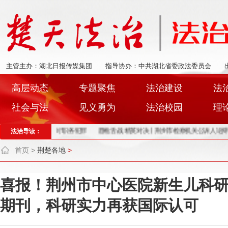
主管主办：湖北日报传媒集团
指导协办：中共湖北省委政法委员会
高层动态
专题聚焦
法治建设
法
社会与法
见义勇为
法治校园
理
”同庭履职，“亮剑”职务犯罪
法治导读：
唇枪舌战 精英对决丨荆州市检察机关公诉人论辩赛精
首页
>
荆楚各地
>
喜报！荆州市中心医院新生儿科研究
期刊，科研实力再获国际认可