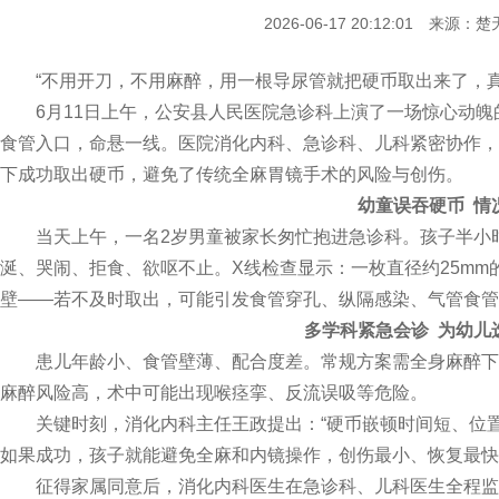
2026-06-17 20:12:01 来源
“不用开刀，不用麻醉，用一根导尿管就把硬币取出来了，真
6月11日上午，公安县人民医院急诊科上演了一场惊心动魄的
食管入口，命悬一线。医院消化内科、急诊科、儿科紧密协作，
下成功取出硬币，避免了传统全麻胃镜手术的风险与创伤。
幼童误吞硬币 情
当天上午，一名2岁男童被家长匆忙抱进急诊科。孩子半小时
涎、哭闹、拒食、欲呕不止。X线检查显示：一枚直径约25m
壁——若不及时取出，可能引发食管穿孔、纵隔感染、气管食管
多学科紧急会诊 为幼儿
患儿年龄小、食管壁薄、配合度差。常规方案需全身麻醉下实
麻醉风险高，术中可能出现喉痉挛、反流误吸等危险。
关键时刻，消化内科主任王政提出：“硬币嵌顿时间短、位置
如果成功，孩子就能避免全麻和内镜操作，创伤最小、恢复最快
征得家属同意后，消化内科医生在急诊科、儿科医生全程监