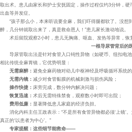
取出术。患儿由家长和护士安抚固定，操作过程仅约3分钟，硬
出血等并发症。
“孩子那么小，本来听说要全麻，我们吓得腿都软了。没想到
醉，几分钟就取出来了，真是救命恩人！”患儿家长激动地说。
术后留院观察2小时，患儿无胸痛、呕血、发热等异常，恢复
一根导尿管背后的医
导尿管取出法是针对食管入口钝性异物（如硬币、纽扣电池
相比传统全麻胃镜，它优势明显：
无需麻醉：
避免全麻药物对幼儿中枢神经及呼吸循环系统的
无需内镜：
减少对食管黏膜的机械刺激与损伤风险；
操作快捷：
床旁完成，数分钟内解决问题；
恢复迅速：
术后无需特殊禁食，观察数小时即可出院；
费用低廉：
显著降低患儿家庭的经济负担。
消化内科主任王政表示：“不是所有食管异物都必须‘上镜’。
真正的‘以患者为中心’。”
专家提醒：这些细节能救命——