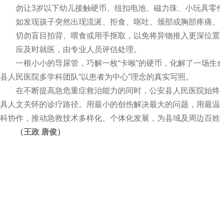
勿让3岁以下幼儿接触硬币、纽扣电池、磁力珠、小玩具零
如发现孩子突然出现流涎、拒食、呕吐、颈部或胸部疼痛、
切勿盲目拍背、喂食或用手抠取，以免将异物推入更深位置
应及时就医，由专业人员评估处理。
一根小小的导尿管，巧解一枚“卡喉”的硬币，化解了一场生
县人民医院多学科团队“以患者为中心”理念的真实写照。
在不断提高急危重症救治能力的同时，公安县人民医院始终
具人文关怀的诊疗路径。用最小的创伤解决最大的问题，用最温
科协作，推动急救技术多样化、个体化发展，为县域及周边百姓
（王政 唐俊）