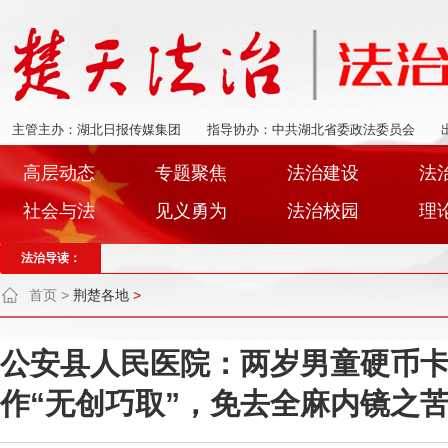
主管主办：湖北日报传媒集团
指导协办：中共湖北省委政法委员会
高层动态
专题聚焦
法治建设
法
社会与法
见义勇为
法治校园
理
法治导读：
首页
>
荆楚各地
>
公安县人民医院：两岁男童硬币
作“无创巧取”，免去全麻内镜之