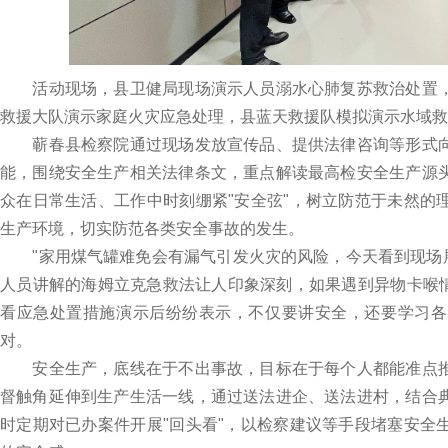
活动现场，县卫健局现场演示人员溺水心肺复苏救治处置，
救援大队演示家庭火灾应急处理，县蓝天救援队模拟演示水域救
蕲春县检察院通过现场发放宣传品、提供法律咨询等形式向
能，围绕安全生产相关法律条文，重点解读最高检安全生产源
众在日常生活、工作中时刻绷紧"安全弦"，树立防范于未然的
生产环境，切实防范各类安全事故的发生。
"家用煤气罐难免会有漏气引发火灾的风险，今天看到现场展
人员讲解的海姆立克急救法让人印象深刻，如果遇到异物卡喉情况，
看应急处置措施演示后纷纷表示，不仅要讲安全，还要学习各
对。
安全生产，底线在于不出事故，目标在于每个人都能准点推
督触角延伸到生产生活一线，通过送法进企、送法进村，结合
时定期对已办案件开展"回头看"，以检察建议等手段堵塞安全