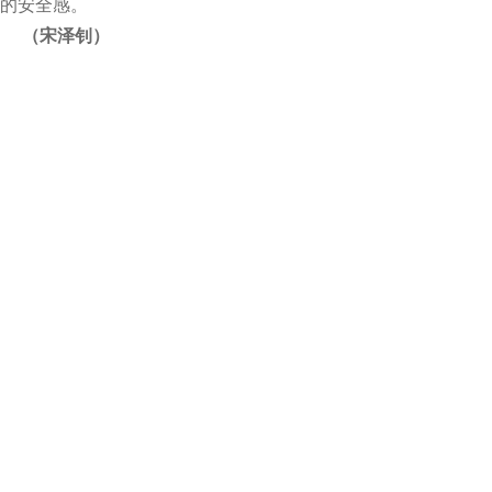
的安全感。
（宋泽钊）