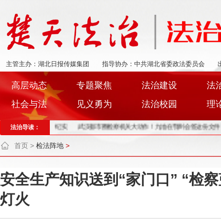
主管主办：湖北日报传媒集团
指导协办：中共湖北省委政法委员会
高层动态
专题聚焦
法治建设
法
社会与法
见义勇为
法治校园
理
线核心水源区保护纪实
法治导读：
武汉都市圈检察机关大动作！九地在鄂州会签这份文件
首页
>
检法阵地
>
安全生产知识送到“家门口” “检
灯火