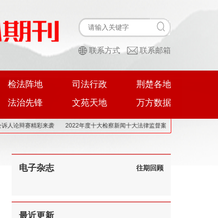
联系方式
联系邮箱
检法阵地
司法行政
荆楚各地
法治先锋
文苑天地
万方数据
辩赛精彩来袭
2022年度十大检察新闻十大法律监督案例评选揭晓
“新时代推动
电子杂志
往期回顾
最近更新