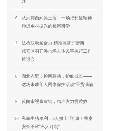
开
从湘鄂西到吴王庙：一场把长征精神
6
种进乡村振兴的检察研学
法检联动聚合力 精准监督护营商 ——
7
咸安区召开涉市场主体民事执行工作
推进会
湖北赤壁：检网联动，护航成长——
8
这场未成年人网络保护活动“干货满满
反向审视查症结，精准发力提质效
9
私宰生猪牟利，6人摊上“刑”事！餐桌
10
安全不容“私人订制”