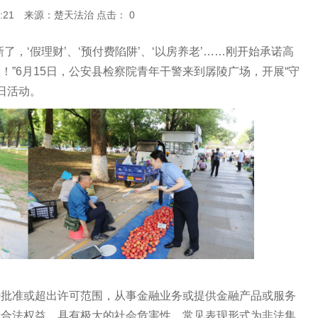
10:06:21 来源：楚天法治 点击：
0
‘假理财’、‘预付费陷阱’、‘以房养老’……刚开始承诺高
”6月15日，公安县检察院青年干警来到孱陵广场，开展“守
日活动。
准或超出许可范围，从事金融业务或提供金融产品或服务
者合法权益，具有极大的社会危害性。常见表现形式为非法集