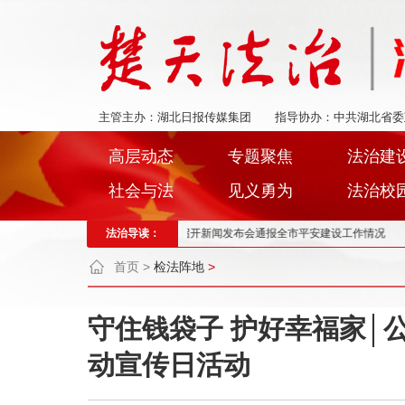
主管主办：湖北日报传媒集团
指导协办：中共湖北省委
高层动态
专题聚焦
法治建
社会与法
见义勇为
法治校
检察新闻“富矿”！
法治导读：
荆州：召开新闻发布会通报全市平安建设工作情况
公安县：
首页
>
检法阵地
>
守住钱袋子 护好幸福家│
动宣传日活动