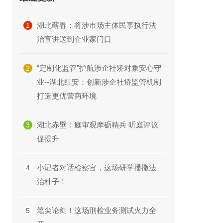
湖北蕲春：将涉市场主体民事执行法
1
治宣讲送到企业家门口
“定制化监管”护航涉企社矫对象安心守
2
业--湖北红安：创新涉企社矫监管机制
打造更优营商环境
湖北赤壁：庭审观摩砺精兵 听庭评议
3
促提升
小记者对话检察官，这场研学播撒法
4
治种子！
笔尖论剑！这场刑检业务测试火力全
5