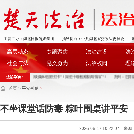
主管主办：湖北日报传媒集团
指导协办：中共湖北省委政法委员会
高层动态
专题聚焦
法治建设
法
社会与法
见义勇为
法治校园
理
成效
法治导读：
中央、省级媒体组团“打卡”！深挖十堰检察新闻“富矿”！
荆州：召开新闻发
首页
>
平安荆楚
>
不坐课堂话防毒 粽叶围桌讲平安
2026-06-17 10:22:07 