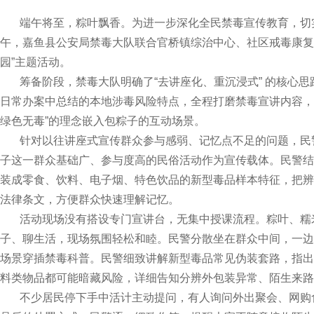
端午将至，粽叶飘香。为进一步深化全民禁毒宣传教育，切实
午，嘉鱼县公安局禁毒大队联合官桥镇综治中心、社区戒毒康复
园”主题活动。
筹备阶段，禁毒大队明确了“去讲座化、重沉浸式” 的核心思
日常办案中总结的本地涉毒风险特点，全程打磨禁毒宣讲内容，
绿色无毒”的理念嵌入包粽子的互动场景。
针对以往讲座式宣传群众参与感弱、记忆点不足的问题，民
子这一群众基础广、参与度高的民俗活动作为宣传载体。民警结
装成零食、饮料、电子烟、特色饮品的新型毒品样本特征，把辨
法律条文，方便群众快速理解记忆。
活动现场没有搭设专门宣讲台，无集中授课流程。粽叶、糯
子、聊生活，现场氛围轻松和睦。民警分散坐在群众中间，一边
场景穿插禁毒科普。民警细致讲解新型毒品常见伪装套路，指出
料类物品都可能暗藏风险，详细告知分辨外包装异常、陌生来路
不少居民停下手中活计主动提问，有人询问外出聚会、网购