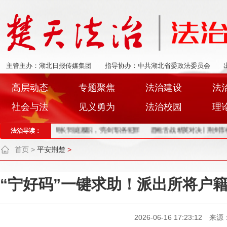
主管主办：湖北日报传媒集团
指导协办：中共湖北省委政法委员会
高层动态
专题聚焦
法治建设
法
社会与法
见义勇为
法治校园
理
况
法治导读：
公安县：“两长”同庭履职，“亮剑”职务犯罪
唇枪舌战 精英对决丨荆州市检察
首页
>
平安荆楚
>
“宁好码”一键求助！派出所将户籍
2026-06-16 17:23:12 