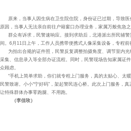
原来，当事人因生病在卫生院住院，身份证已过期，导致医
原因，当事人无法亲自前往户籍窗口办理业务，家属万般焦急之
群众有诉求，民警速响应。接到求助后，北港派出所民辅警
间。6月11日上午，工作人员携带便携式人像采集设备，专程
为拍出合规的证件照，民警反复调整拍摄角度、调节室内光
采集、信息录入等全部办证流程。同时，民警现场告知家属证件
众顾虑。
“手机上简单求助，你们就专程上门服务，真的太贴心、太暖
民警致谢。小小“宁好码”，架起警民连心桥。此次上门服务，
让特殊群体办事零跑腿、不用跑。
（​李佳玫）