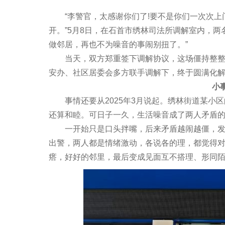
“李警官，太感谢你们了!要不是你们一次次上
开。”5月8日，在石首市绣林司法所调解室内，
做邻居，再也不为噪音的事闹别扭了。”
当天，双方郑重签下调解协议，这场僵持整整一
安办、社区居委会多方联手调解下，终于圆满化
小事积
事情还要从2025年3月说起。绣林街道某小区
还算和睦。可日子一久，生活噪音成了两人矛盾
一开始只是口头拌嘴，后来矛盾越闹越僵，发展
出警，两人都是情绪激动，各说各的理，都觉得
瘩，好好的邻里，最后变成见面互不搭理、形同