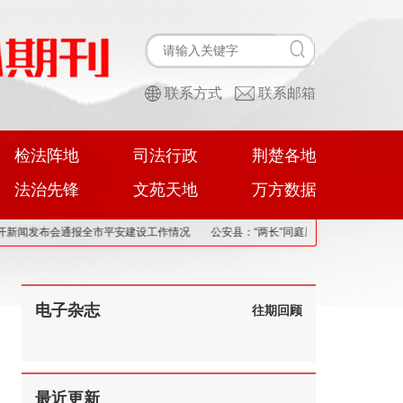
联系方式
联系邮箱
检法阵地
司法行政
荆楚各地
法治先锋
文苑天地
万方数据
会通报全市平安建设工作情况
公安县：“两长”同庭履职，“亮剑”职务犯罪
唇枪
电子杂志
往期回顾
最近更新