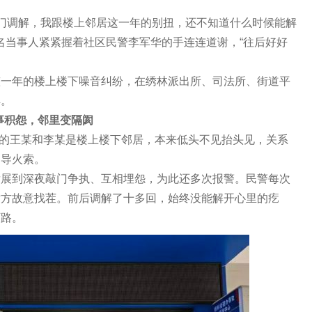
门调解，我跟楼上邻居这一年的别扭，还不知道什么时候能解
两名当事人紧紧握着社区民警李军华的手连连道谢，“往后好好
年的楼上楼下噪音纠纷，在绣林派出所、司法所、街道平
解。
怨，邻里变隔阂
的王某和李某是楼上楼下邻居，本来低头不见抬头见，关系
的导火索。
到深夜敲门争执、互相埋怨，为此还多次报警。民警每次
对方故意找茬。前后调解了十多回，始终没能解开心里的疙
陌路。