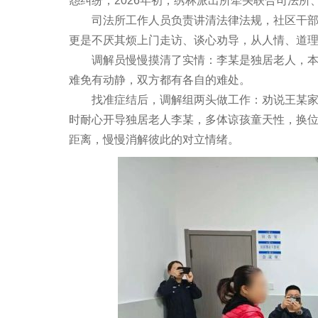
怨纠纷，2026年初，绣林派出所牵头联合司法所
司法所工作人员负责讲清法律法规，社区干部摸
更是不厌其烦上门走访、谈心劝导，从人情、道
调解员慢慢摸清了实情：李某是独居老人，本身
难免有动静，双方都有各自的难处。
找准症结后，调解组两头做工作：劝说王某家里
时耐心开导独居老人李某，多体谅孩童天性，换
距离，慢慢消解彼此的对立情绪。