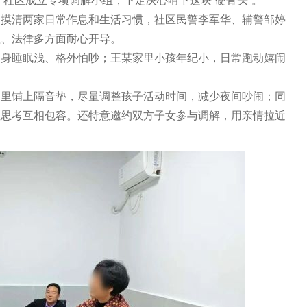
、社区成立专项调解小组，下定决心啃下这块“硬骨头”。
清两家日常作息和生活习惯，社区民警李军华、辅警邹婷
理、法律多方面耐心开导。
睡眠浅、格外怕吵；王某家里小孩年纪小，日常跑动嬉闹
铺上隔音垫，尽量调整孩子活动时间，减少夜间吵闹；同
位思考互相包容。还特意邀约双方子女参与调解，用亲情拉近