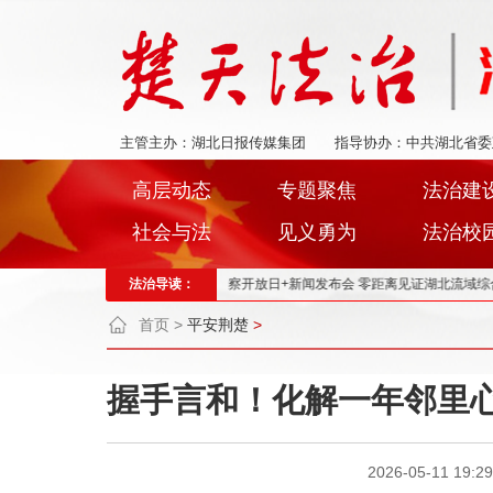
主管主办：湖北日报传媒集团
指导协办：中共湖北省委
高层动态
专题聚焦
法治建
社会与法
见义勇为
法治校
造一流法治化营商环境
法治导读：
检察开放日+新闻发布会 零距离见证湖北流域综合治理成效
首页
>
平安荆楚
>
握手言和！化解一年邻里
2026-05-11 