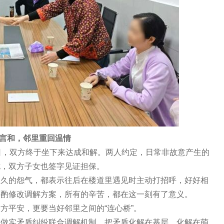
和，邻里重回温情
，双方终于坐下来达成和解。两人约定，日常非故意产生的
扰，双方子女也签字见证担保。
的怨气，都表示往后在楼道里遇见时主动打招呼，好好相
斟酌修改调解方案，所有的辛苦，都在这一刻有了意义。
平安，更要当好邻里之间的“连心桥”。
实矛盾纠纷联合调解机制，把矛盾化解在基层、化解在萌