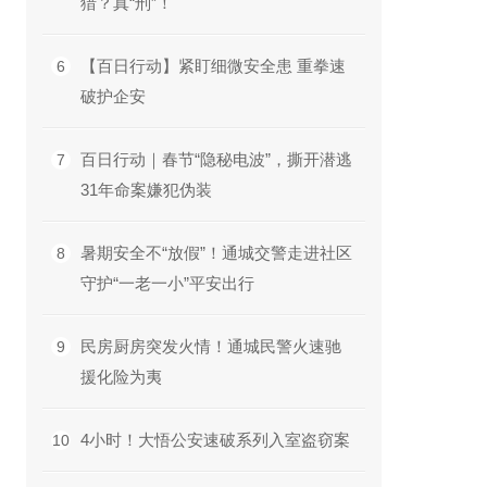
猎？真“刑”！
【百日行动】紧盯细微安全患 重拳速
6
破护企安
百日行动｜春节“隐秘电波”，撕开潜逃
7
31年命案嫌犯伪装
暑期安全不“放假”！通城交警走进社区
8
守护“一老一小”平安出行
民房厨房突发火情！通城民警火速驰
9
援化险为夷
4小时！大悟公安速破系列入室盗窃案
10