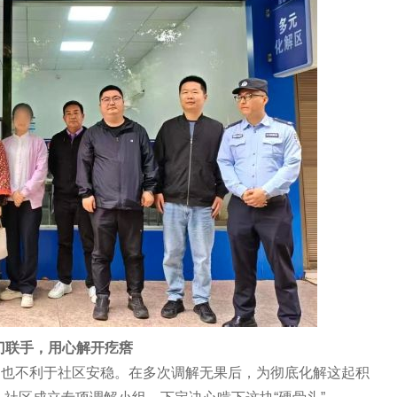
联手，用心解开疙瘩
不利于社区安稳。在多次调解无果后，为彻底化解这起积