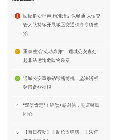
回应群众呼声 精准治乱保畅通 大悟交
1
管大队持续开展城区交通秩序专项整
治
重拳整治“流动炸弹”！通城公安查处1
2
起非法运输危险物质案
通城公安重拳销毁赌博机，坚决斩断
3
赌博贪欲祸根
“双倍肯定”！锦旗+感谢信，见证警民
4
同心
【百日行动】自制枪支弹药、非法狩
5