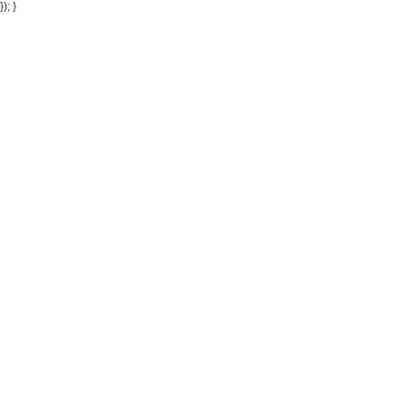
}); }