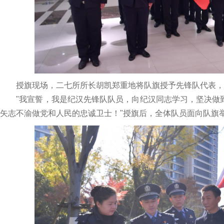
授旗现场，二七所所长胡凯郑重地将队旗授予先锋队代表，
"我宣誓，我是纪汉先锋队队员，向纪汉同志学习，坚决做到
矢志不渝做党和人民的忠诚卫士！"授旗后，全体队员面向队旗