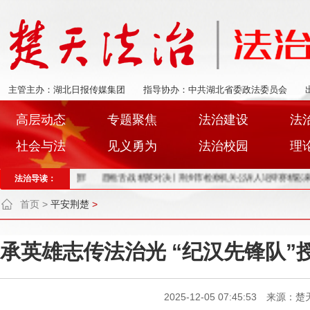
主管主办：湖北日报传媒集团
指导协办：中共湖北省委政法委员会
高层动态
专题聚焦
法治建设
法
社会与法
见义勇为
法治校园
理
亮剑”职务犯罪
法治导读：
唇枪舌战 精英对决丨荆州市检察机关公诉人论辩赛精彩来袭
20
首页
>
平安荆楚
>
承英雄志传法治光 “纪汉先锋队”
2025-12-05 07:45:53 来源