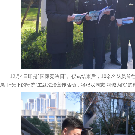
12月4日即是"国家宪法日"。仪式结束后，10余名队员前
展"阳光下的守护"主题法治宣传活动，将纪汉同志"竭诚为民"