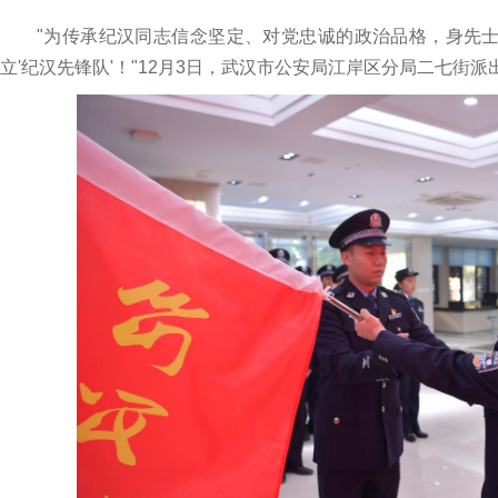
"为传承纪汉同志信念坚定、对党忠诚的政治品格，身先士
立'纪汉先锋队'！"12月3日，武汉市公安局江岸区分局二七街派