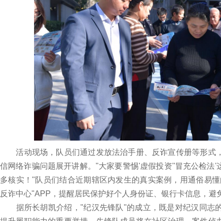
活动现场，队员们通过发放法治手册、反诈宣传册等形式，
信网络诈骗问题展开讲解。"大家要警惕'虚假投资''冒充公检
多核实！"队员们结合近期辖区内发生的真实案例，用通俗易懂
反诈中心"APP，提醒居民保护好个人身份证、银行卡信息，避
据所长胡凯介绍，"纪汉先锋队"的成立，既是对纪汉同志的