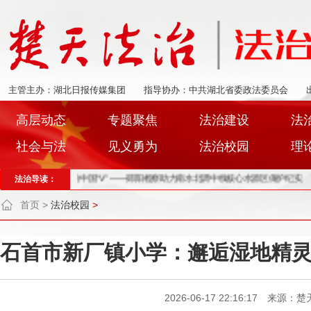
主管主办：湖北日报传媒集团
指导协办：中共湖北省委政法委员会
高层动态
专题聚焦
法治建设
法
社会与法
见义勇为
法治校园
理
境界”守护大写的中国“V” ——郧阳检察助力南水北调中线核心水源区保护纪实
法治导读：
武汉
首页
>
法治校园
>
石首市新厂镇小学：邂逅湿地精
2026-06-17 22:16:17 来源