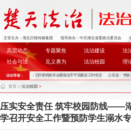
主管主办：湖北日报传媒集团
指导协办：中共湖北省委政法委员会
高层动态
专题聚焦
法治建设
法
社会与法
见义勇为
法治校园
理
”！
法治导读：
荆州：召开新闻发布会通报全市平安建设工作情况
公安县：“两长”同庭履
首页
>
法治校园
>
压实安全责任 筑牢校园防线——
学召开安全工作暨预防学生溺水