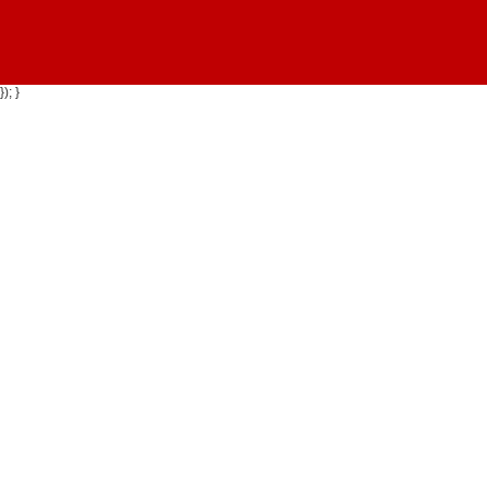
}); }