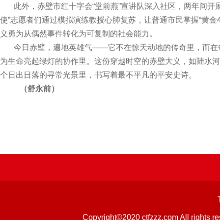
此外，赤壁市红十字会“堂前燕”宣讲队深入社区，两年间开展6
使”志愿者们通过模拟演练教授心肺复苏，让普通市民掌握“黄金4
义勇为从偶然事件转化为可复制的社会能力。
今日赤壁，遍地英雄气——它不在惊天动地的传奇里，而在
为生命亮起绿灯的协作里。这份穿越时空的赤壁大义，如陆水河
个日出日落的寻常光景里，书写着最不平凡的平安史诗。
（舒永前）
Copyright©2020 ctfzzz.com 