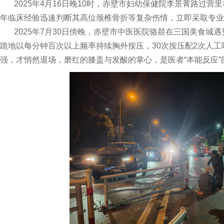
2025年4月16日晚10时，赤壁市妇幼保健院李景菁路过营
年临床经验迅速判断其高位颈椎骨折等复杂伤情，立即采取专业
2025年7月30日傍晚，赤壁市中医医院骆燚在三国美食城
跪地以每分钟百次以上频率持续胸外按压，30次按压配2次人
强，才悄然退场，磨红的膝盖与发酸的掌心，是医者“本能反应”