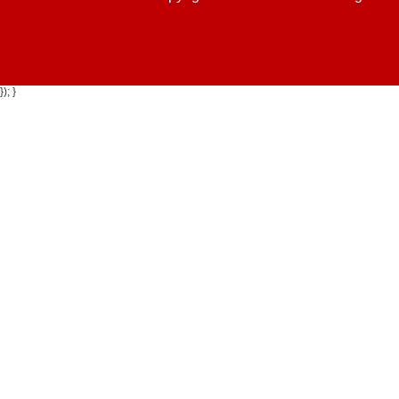
}); }