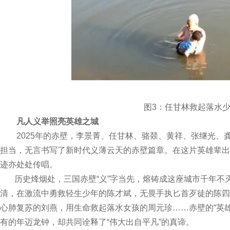
图3：任甘林救起落水少
凡人义举照亮英雄之城
2025年的赤壁，李景菁、任甘林、骆燚、黄祥、张继光、龚
担当，无言书写了新时代义薄云天的赤壁篇章。在这片英雄辈出
迹亦处处传唱。
历史烽烟处，三国赤壁“义”字当先，熔铸成这座城市千年不
清，在激流中勇救轻生少年的陈才斌，无畏手执匕首歹徒的陈四
心肺复苏的刘燕，用生命救起落水女孩的周元珍……赤壁的“英
有的年迈龙钟，却共同诠释了“伟大出自平凡”的真谛。