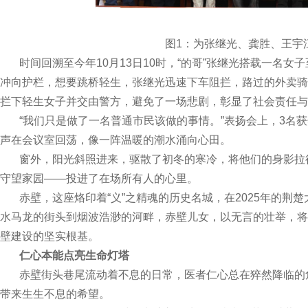
图1：为张继光、龚胜、王宇江颁
时间回溯至今年10月13日10时，“的哥”张继光搭载一名女
冲向护栏，想要跳桥轻生，张继光迅速下车阻拦，路过的外卖骑
拦下轻生女子并交由警方，避免了一场悲剧，彰显了社会责任与
“我们只是做了一名普通市民该做的事情。”表扬会上，3名获
声在会议室回荡，像一阵温暖的潮水涌向心田。
窗外，阳光斜照进来，驱散了初冬的寒冷，将他们的身影拉
守望家园——投进了在场所有人的心里。
赤壁，这座烙印着“义”之精魂的历史名城，在2025年的荆
水马龙的街头到烟波浩渺的河畔，赤壁儿女，以无言的壮举，将
壁建设的坚实根基。
仁心本能点亮生命灯塔
赤壁街头巷尾流动着不息的日常，医者仁心总在猝然降临的
带来生生不息的希望。