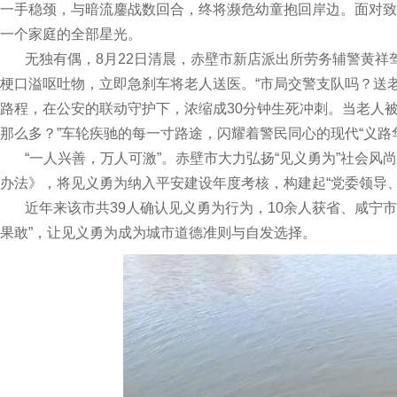
一手稳颈，与暗流鏖战数回合，终将濒危幼童抱回岸边。面对致
一个家庭的全部星光。
无独有偶，8月22日清晨，赤壁市新店派出所劳务辅警黄祥驾
梗口溢呕吐物，立即急刹车将老人送医。“市局交警支队吗？送老
路程，在公安的联动守护下，浓缩成30分钟生死冲刺。当老人
那么多？”车轮疾驰的每一寸路途，闪耀着警民同心的现代“义路
“一人兴善，万人可激”。赤壁市大力弘扬“见义勇为”社会风
办法》，将见义勇为纳入平安建设年度考核，构建起“党委领导
近年来该市共39人确认见义勇为行为，10余人获省、咸宁市级
果敢”，让见义勇为成为城市道德准则与自发选择。