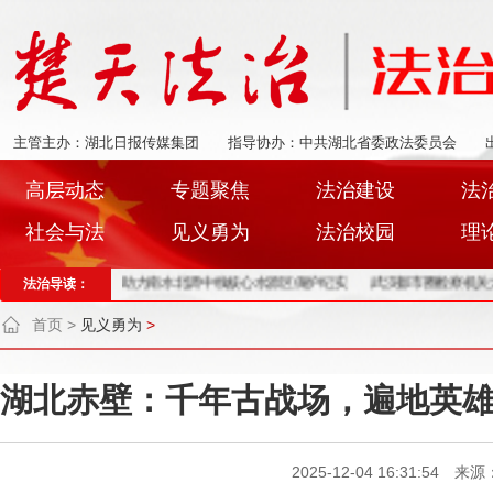
主管主办：湖北日报传媒集团
指导协办：中共湖北省委政法委员会
高层动态
专题聚焦
法治建设
法
社会与法
见义勇为
法治校园
理
” ——郧阳检察助力南水北调中线核心水源区保护纪实
法治导读：
武汉都市圈检察机关大动作
首页
>
见义勇为
>
湖北赤壁：千年古战场，遍地英
2025-12-04 16:31:54 