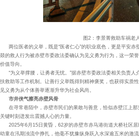
图2：李景菁救助车祸老人
两位医者的义举，既是“医者仁心”的职业底色，更是平安赤
燚的救人行为被赤壁市委政法委确认为见义勇为行为，这一荣誉
价值导向。
“为义举撑腰，让勇者无忧。”据赤壁市委政法委相关负责人
扶救助等工作机制。让善行义举既得到精神褒奖，也获得实质性
见义勇为从个体善举逐渐升华为社会风尚。
市井侠气擦亮赤壁风骨
在寻常巷陌中，赤壁市民们的果敢与善意，恰似赤壁江上那
关键时刻迸发出震撼人心的力量。
2025年6月15日黄昏，62岁的赤壁市赤马港街道大桥社区居
幼童在汛期浊流中挣扎，他毫不犹豫纵身跃入水深逾五米的激流