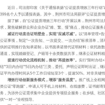
近日，司法部印发《关于通报表扬“公证提质增效三年行动”表
399名个人予以通报表扬。其中，荆州市司法局获评“公证提质
据了解，自“公证提质增效三年行动”开展以来，荆州市司法
求，聚焦破解群众和企业办证“难、繁、慢”痛点，推动公证服务从“
减证行动直击证明壁垒，实现“应减尽减”。
以“清单管理+
公证事项，制定“一次告知、一次提交、一次办结”标准清单，
供的证明推行告知承诺制，以书面承诺替代证明材料；依托政数
通道，实现婚姻登记、户籍等十余类数据共享，继承公证材料精
提速行动优化流程机制，推动“再提效率”。
实行“限时办结
结”“3日内办结”“5日内办结”三类，委托、声明公证即时出证
证平均办理时间从5个工作日缩短至3个，提速50%。对非关键
增效行动创新服务模式，增添“服务温度”。
推广线上全程网
类公证“零跑腿”，申请人可手机上传材料、在线缴费，证书邮
务，为涉外公证需求集中企业提供专项驻企服务；在乡镇、社区
供“一对一”全程指导。