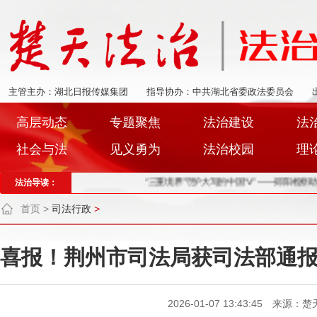
主管主办：湖北日报传媒集团
指导协办：中共湖北省委政法委员会
高层动态
专题聚焦
法治建设
法
社会与法
见义勇为
法治校园
理
法治导读：
“三重境界”守护大写的中国“V” ——郧阳检察助力
首页
>
司法行政
>
喜报！荆州市司法局获司法部通
2026-01-07 13:43:45 来源